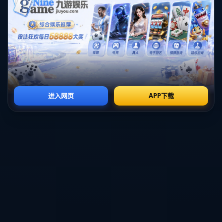
过领导能力增强整体防线的凝聚力。
#### 卢克-肖的重要性
另一位关键球员**卢克·肖**以其出色的边路推进和防守能力而
闻名。他的复出同样将为球队提供缺失已久的活力和速度。事
实上，肖的进攻意识非常突出，他不仅能够参与防守，还能为
前锋输送精准的传球。
在本赛季，肖的缺阵让球队在边路的攻击力大打折扣。球队在
面对高强度比赛时，常常缺乏力量和机动性的压制。某些比赛
中，缺少肖的情况下，球队在边路的推进几乎无法形成威胁，
其结果在于进攻乏力。因此，卢克·肖的复出将为球队增加更多
的选择，提升整体的进攻属性。
#### 恢复的意义与挑战
随着马奎尔与肖的复出，球队的整体实力将迎来大幅提升，而
即将到来的足总杯也是考验球队状态的重要时刻。尽管如此，
球员们在伤停期间的状态恢复也需考虑，尤其是在比赛强度较
大的情况下，是否能够及时找到最佳的比赛状态。
除此之外，足总杯的对手也不容小觑，球队若想在比赛中取得