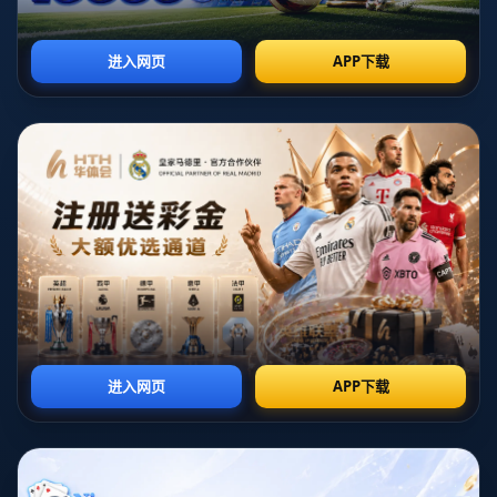
*中超联赛作为国内最高水平的足球比赛，是国家队挑选球员的
重要平台*。伊万明确表示，他将主要通过中超焦点战来观察国
脚的表现，希望从中挑选出最适合球队战术体系的球员。例
如，在上海上港对阵广州恒大的比赛中，伊万重点关注了中场
的攻防转换能力。在他看来，一名优秀的中场球员，不仅要有
精准的传球能力，还需具备良好的控球及防守意识。在这场比
赛中，小张以其出色的传球线路控制，成功吸引了伊万的注
意。
此外，伊万也指出，他非常看重球员的临场适应能力。在天津
泰达与北京国安的比赛中，他特别关注了几位年轻球员在巨大
压力下的表现。众所周知，国家队需要的不仅仅是技术娴熟的
球员，更需要的是真正能在关键时刻挺身而出的核心力量。通