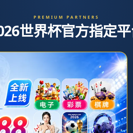
首页
真的拿不了分？日本不敢轻视对手
2026-06-12T04:29:59+08:00
对手的背后
视作弱旅。然而，在面对此前被认为实力强于自己的对手时，国足虽多次失
视。这篇文章将围绕“国足在面对三强时是否毫无胜算”展开，探讨其中的