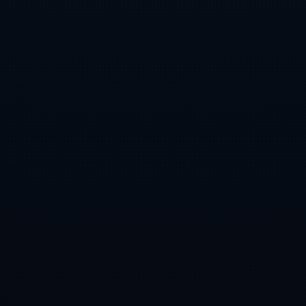
荷媒：RB莱比锡想引进若昂-巴卡约科以替代奥尔莫
TA：曼联已了解签约马兹拉维需求 要先卖万比萨卡
戈乔丹已上线了！圆脸登在太阳将身披23号球衣
安联球场·十佳经典进球瞬间
欧足联官网斯洛文尼亚VS丹麦支持比例：丹麦胜64%
本赛季西甲皇马吃到11黄1红，其中有6张是抗议裁判获得的
产品分类
产品分类一
产品分类一