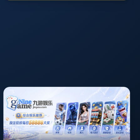
强
海
一
轮
kaiyun
地址:河北省承德市双滦区陈栅子乡
电话:028-7196234
邮箱：admin@license-
kaiyunsports.com