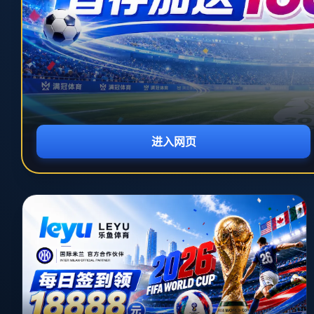
在本轮比赛中，中超联赛的**六大劲旅表现卓越
大实力，继续稳居积分榜前列。他们用一场场激动
海港等球队也不甘示弱，紧随其后，誓要改变争
这次轮的精彩不仅仅体现在球队的表现上，**国
球，显示出国家队顶尖射手的不凡实力。此举不
边，北京国安的张玉宁以其娴熟的控球技术和敏
赛事的一大看点。