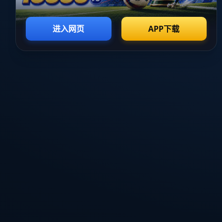
足。
活塞在未来的比赛中，如何调整战术，增强球队
进攻效率的方法，以期摆脱这场连败的困境。
## 案例分析：凯尔特人的团队协作