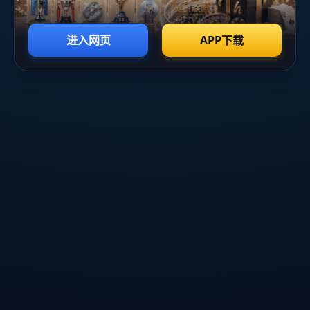
的竞争力，则是摆在教练组面前的一大难题。他们需要找到能够提升防守