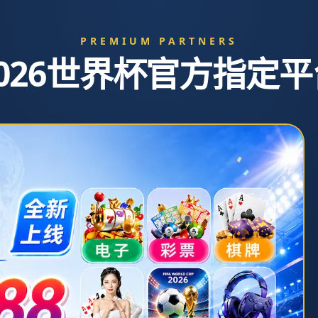
首页
31+10 凯尔特人送活塞28连败
2026-06-12T04:29:59+08:00
见识到了真正的强队风范。本场比赛中，凯尔特人以绝对碾压的姿态，以
8连败**。波尔津吉斯（波神）和杰森·塔图姆的精彩表现在比赛中成为了最大