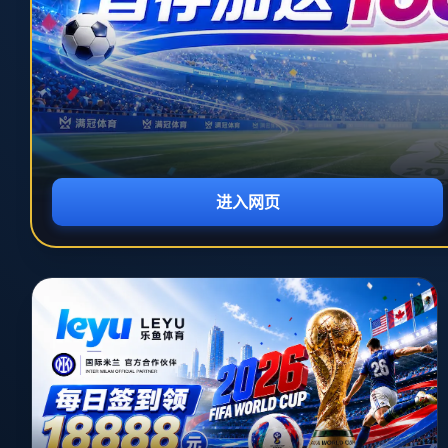
亮点。
## 波神的统治力
本场比赛中，波尔津吉斯如同一位无畏的战士，豪取
能力，在内外线之间自如切换，令活塞的防守球
的侵略性，为球队提供了更多的进攻机会。
在接受采访时，波尔津吉斯感慨道：“我感觉整体
显示了他在凯尔特人队的融入度，以及对球队未
## 塔图姆的全能表现
而杰森·塔图姆同样不甘示弱，本场比赛砍下**31
者”，在进攻端合理分配球权，让每位队友都有发
能力，时常让对手感到绝望。
他的精准投射和出色的突破能力，不仅提高了个人
的，我会继续努力提升自己的能力，为了更大的目
## 活塞队的艰难
反观底特律活塞，28连败的局面令球队士气低落
线。球队在进攻端的效率不高，导致了连续的失