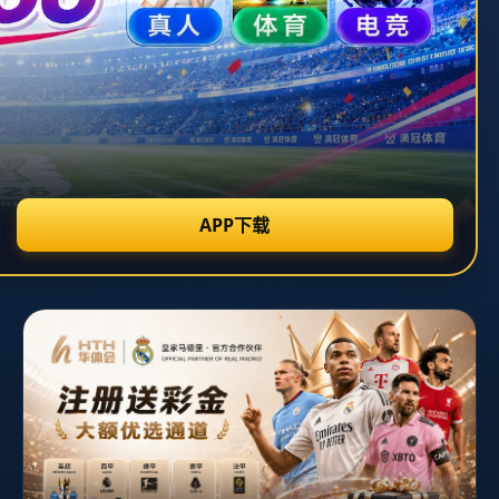
**35分**，对活塞的防线形成了极大的威胁。其独特的身高和出色的投
员难以对其形成有效的限制。此外，波神在篮板球的争夺上也体现出了一
状态非常不错，队友们给了我很多支持，我们团队的默契在不断增强。”这
来发展的信心。
分和10个篮板**，并贡献了多次助攻。在场上，他时常充当了球队的“指挥
挥的空间。塔图姆的双肩承载着凯尔特人进攻的重任，他在关键时刻的投
的得分，也增加了球队的整体流畅度。正如塔图姆所说：“胜利是最重要
标奋斗。”
。虽然本场比赛他们尝试了不同的战术组合，但始终无法撼动凯尔特人的
利。作为球队的年轻球员，他们在面对凯尔特人这样的强队时，显得经验