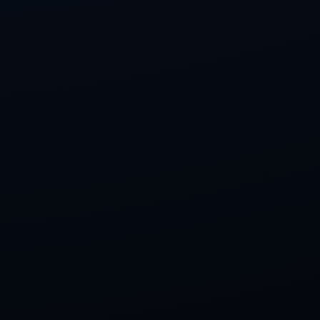
事；我
近瘦了
计
un