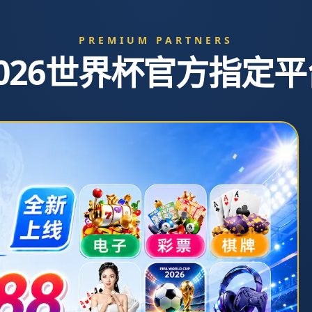
首页
与贵州榕江“村超”联队举行友谊赛
2026-06-12T04:29:59+08:00
村超”联队**
怎样的火花？近日，**香港明星足球队与贵州榕江“村超”联队**在贵州
场比赛不仅是一场体育盛宴，更是一场跨越地域和文化的友好交流，吸引