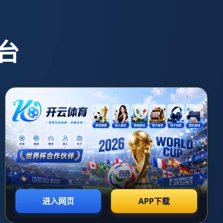
热线电话：028-7196234
公司简介
产品中心
新闻资讯
联系我们
产品分类
产品分类一
产品分类一
榕
了