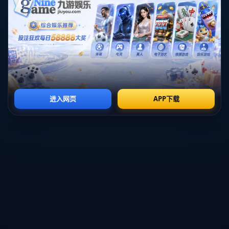
提供侧翼的支持。
同时，巴西队的后防球员对对手的攻势有很强的阅读能力，能
够准确判断并迅速做出反应。这种快速的反应能力在面对对手
的快攻时显得尤为重要，能够有效地化解危机，保护球队的门
将。
总的来说，在2023年，巴西国家队的防线不仅是单纯的拦截和
防守，更注重球员之间的协作与默契。从个人技术到整体战
术，防线的稳定性为球队提供了更为坚实的基础，有效地提升
了巴西在重要比赛中的竞争力。
4、球队的战术风格
巴西国家队自成立以来就以其独特的足球哲学闻名，2023年则
不断在传统与现代之间寻找平衡。球队沿用了流畅的传球和快
速反击相结合的战术风格，使得比赛中展现出极具流动性的进
攻。此外，巴西教练组对战术布阵的灵活运用使得球队能在不
同情况下快速适应对手。
此外，巴西队在比赛中还强调了团队的协作与配合。攻击时，