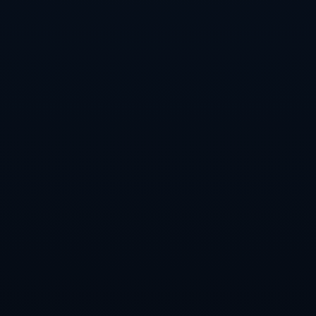
台上的地位更加巩固与辉煌。
上一篇：
切尔西欧冠名单揭晓两大王牌荣登奥巴梅扬意外被移
除引发关注
下一篇：
梅西绝杀视频发布15分钟内观看次数突破110万创纪
录盛况
随便看看
每体：奥尔莫不依赖过去的荣誉，他希望自己能配得上外界
期望
德转：前国安后卫张呈栋自由身加盟青岛西海岸.
NBA丨湖勇大战库里下半场挂零.
全面解析世界杯外围平台的特点与优势
塞佩达对阵法默：WBC轻量级过渡拳王之战
马塞利诺：比分太夸张；巴里进球被吹之前我们是有戏的