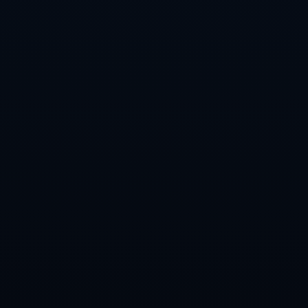
产品分类
产品分类一
产品分类一