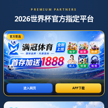
Toggl
naviga
您所在的位置：
主页
>
新闻中心
欧足联：爱尔兰以3比0 轻取苏格兰
发布时间：2026-06-12T04:29:59+08:00
**欧足联：爱尔兰以3比0轻取苏格兰——技艺胜于激情的胜利**
在一场备受期待的比赛中，爱尔兰以3比0的比分战胜了苏格
兰，这场比赛堪称是**技艺与策略的完美结合**。无论是球迷还
是评论员，都对爱尔兰这场无可争议的胜利达成了一致的赞
赏。本文将分析这场比赛中，爱尔兰如何通过出色的技战术与
稳健的防守赢得胜利。