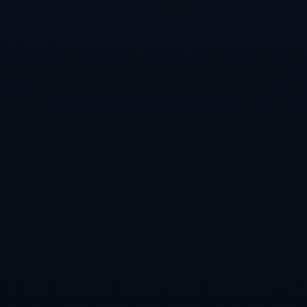
也给予了其他球队战略规划的启示。**无论是技术层面还是心
理层面，爱尔兰的表现都是教科书级别的**。这场比赛无疑将
载入足球历史，也为之后的比赛奠定了风向标。
上一篇：
滕哈格：马兹拉维已恢复训练，明天可以出场
下一篇：
42岁的郑智正式退役，结束27年职业生涯
随便看看
强无敌！罗德里连续48场英超不败
武磊：只要还有机会破门 我就觉得状态没有下滑
巴塞罗那vs毕尔巴鄂竞技球员评分：拉菲尼亚8.6分，保-维
克托5.5分
姆巴佩与皇马队友沟通即将加盟消息引发关注
展望2026世界杯：全球足球盛宴即将揭幕
深入解析世界杯盘口走势变化：影响因素与策略分析