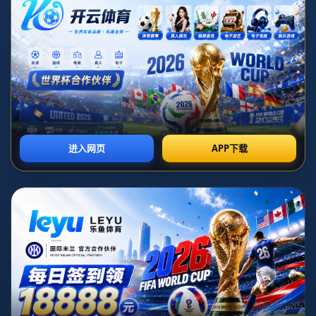
数据统计显示，新鹏城在主场的胜率远低于平均水平，这直接
影响了球队在积分榜上的位置。这一问题不仅关系到球队的士
气，也对俱乐部的长期发展构成了威胁。
#### 塔托的挑战与策略