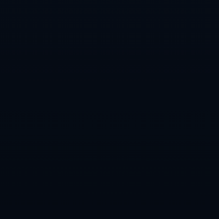
新鹏城的未来充满希望，但实现目标的道路任重道远，塔托接
下来还有许多事情需要去做。
上一篇：
皇马官方：姆巴佩、库尔图瓦、卢宁今天进行了恢复
性训练
下一篇：
科曼：齐尔克泽和布罗贝伊各有特点，不会固定哪个
是首选前锋
随便看看
意甲：平分秋色 博洛尼亚队2-2罗马队.
每体：巴萨更可能选择内部挖掘，而不是买新人来代替贝尔
纳尔
罚点球遭西班牙人门将干扰，姆巴佩：我听不懂你他X的在
说啥
罗斯之夜公牛力克尼克斯 热火内乱36分负爵士.