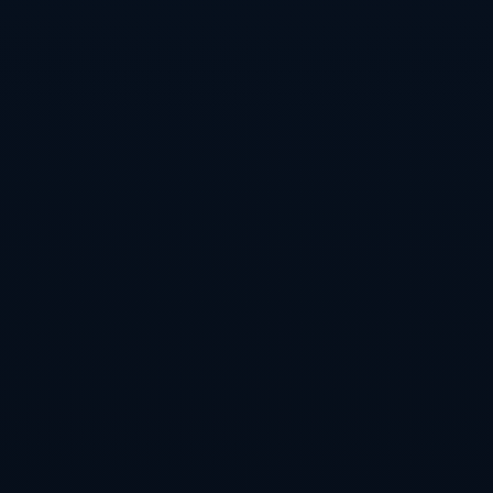
作为新鹏城的新任主教练，塔托肩负着重振球队的重任。**塔
托需要从多个方面着手，以提高球队在主场的竞争力**。首
先，球队的战术调整至关重要。主场的比赛往往需要更多的主
动进攻，而塔托需要找到合适的战术方案，使球队能够在主场
形成有效的攻势，增加得分机会。例如，利用快速的边路突破
和精准的传中来撕开对方防线，将是提高进攻效率的有效策
略。