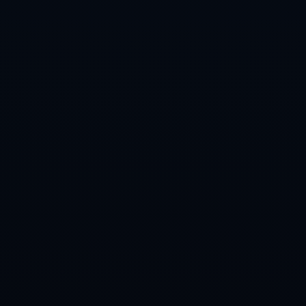
皇马前小将把女儿名字纹手臂 DNA检测结果非亲生
毕包球迷投掷焰火，埃雷拉：很奇怪，这样做可能出现人命
问题
产品分类
产品分类一
产品分类一