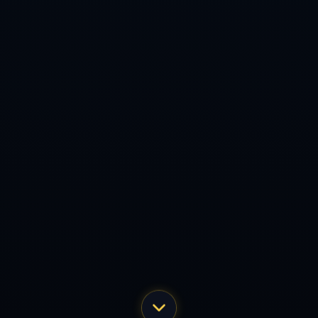
kaiyun
地址:河北省承德市双滦区陈栅子乡
电话:028-7196234
邮箱：admin@license-kaiyunsports.com
Copyright 2024
Kaiyun「中国」官方网站-开云官方\/登录入口
All
Rights by
kaiyun