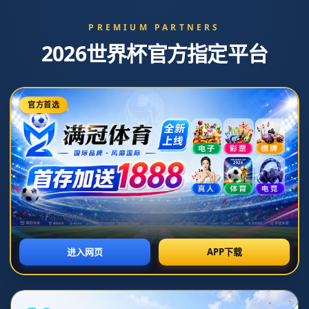
Toggl
naviga
您所在的位置：
主页
>
新闻中心
中超-古加张源建功 北京国安2-0天津津
门虎
发布时间：2026-06-12T04:29:59+08:00
在刚刚结束的中超联赛中，北京国安凭借古加和张源的出色发
挥，以2-0战胜天津津门虎。这场比赛不仅展示了北京国安的出
色竞技状态，也反映了两队在整体实力和战术执行力上的差
距。本文将围绕这场比赛展开分析，探讨北京国安如何通过精
妙的战术部署和球员个人能力赢得胜利。
***北京国安的战术得当，是胜利的关键***。比赛一开始，北京
国安便采取了高压逼抢的战术策略，特别是在中场施压上做得
非常到位。这一战术有效地限制了天津津门虎的传球空间，使
得他们无法从容地组织进攻。国安的中场核心古加贡献了极为