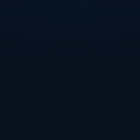
通过对这场比赛及两队表现的深入分析，可以看出，北京国安
以严谨的战术部署和高效的团队协作为基础，最终实现了在赛
场上的优异表现。相信随着赛季的推进，北京国安仍会继续凭
借这种优秀的战术素养，为球迷带来更多精彩比赛。