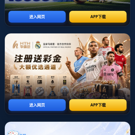
**天津津门虎在比赛中的表现**，虽然输掉了比赛，但也不乏亮
点。他们在下半场开始阶段作出了一些调整，通过加强两翼进
攻和强化防守来对抗国安的攻势。然而，这些调整并未能依托
坚固的中后场支持，终究未能扭转局势。他们需要考虑如何进
一步提升中后场的拦截能力，以更好地支持前场的反击。
*纵观整场比赛，北京国安展现出的不仅是熟练的脚法和**优秀
的技术能力**，更为重要的是，他们的战术执行力及决策能
力。球员在场上的战术意识及临场应变是对手难以匹敌的，这
也成为他们赢得比赛的关键因素之一*。
***案例分析***：北京国安在本赛季已多次通过高强度的中场压