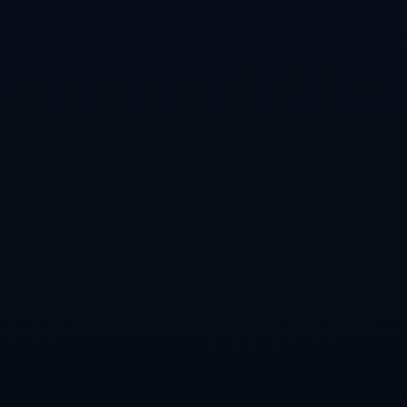
上一篇：
每体：巴萨有意尼斯门将布乌卡，并希望在明夏将其
引入
下一篇：
米体：热刺曼联拜仁有意小基耶萨
随便看看
意天空：巴雷拉下周二参加合练，布坎南也将逐渐恢复合练
荷兰与土耳其14决赛前瞻近期交锋回顾荷兰6比1大胜对手
中超今日再启征程 恩怨情仇一战了结