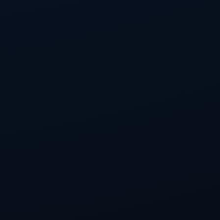
练
的
年