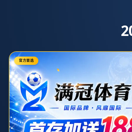
kaiyun
热门关键词：
您所在的位置：
主页
>
新闻中心
热刺官宣：张
发布时间：
### 热刺官宣：张琳艳结束留洋租借回武汉江大
最近，英超俱乐部热刺官方宣布，**中国女足新
注，因为张琳艳在海外联赛的表现备受期待，同