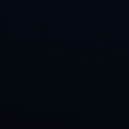
上一篇：
中超-费利佩传射+两球被吹掉 蓉城3-0新鹏
随便看看
2020年世界杯投注金额全球统计分析
世界杯足球赛现场直播，精彩赛事不可错过
国际足联：卡塔尔世界杯半决赛现场将播放《孤
Copyrig