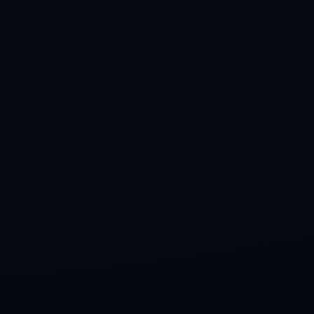
姆31分
un