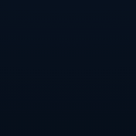
并面对各类强敌。她的技术、速度以及对比赛的理解都有显著提升，令教
生涯增添了宝贵的经验，也让她在技术和战术层面都有了更深的理解。
强心针。作为中国女足的未来希望，张琳艳的能量和才华将大大提升球队
多的关注，为球队赢得更多赞誉和支持。**
张琳艳的回归也将进一步增强联赛的竞争性。她的经验和技能将激励更多
，还将整体提升中国女足的实力水平。