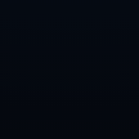
城
下一篇：
[NBA]绿军129-121老鹰 塔图
喀麦隆替补门将本场5次扑救 奥纳纳上场0扑丢3球
欧冠-凯恩助攻科曼制胜 曼联0-1拜仁小组垫底出局
勇者》
徐汇妍摘得女子单人自由自选项目季军
ht 2024
Kaiyun「中国」官方网站-开云官方\/登录入口
All Rights by
kaiy