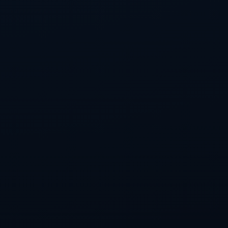
，
在
些