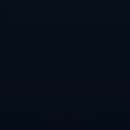
进一步加强观众基础**。她在国内外的知名度，能够吸引更多球迷关注比赛
场化，推动足球文化的传播，都是具有积极意义的。
例
和**张稀哲**，他们在海外经历后回到国内，均为各自的球队带来了积极影
人技能，也使得他在回归中超后，以更加成熟的状态帮助球队，而张稀哲
色。
练后，再次回到国内，通过自己的努力与才华，带动整个团队的前进。这
为发展中国女足所做出的贡献和未来的潜力。