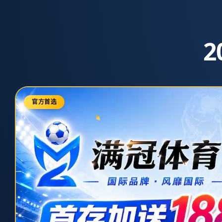
kaiyun
热门关键词：
您所在的位置：
主页
>
新闻中心
云南玉昆边锋韩
发布时间：
### 云南玉昆边锋韩子龙不想留遗憾：第二次足