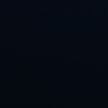
找属于自己的“第二次生命”，是每个人都需要思
的轨迹，而坚持和努力，永远是通向成功之路的
在未来的比赛中，期待韩子龙能继续发光发热，
多年轻球员，不留遗憾地追逐自己的**足球梦想**
上一篇：
羽总委任何殷聪出任国家队主教练
随便看看
马卡：皇马关注莱比锡中卫卢克巴，周中欧冠考
表现
巴西球星内马尔加盟沙特阿拉伯利雅得新月队
斯洛特捧出利物浦超新星！16岁首秀创队史纪录，
次突破.