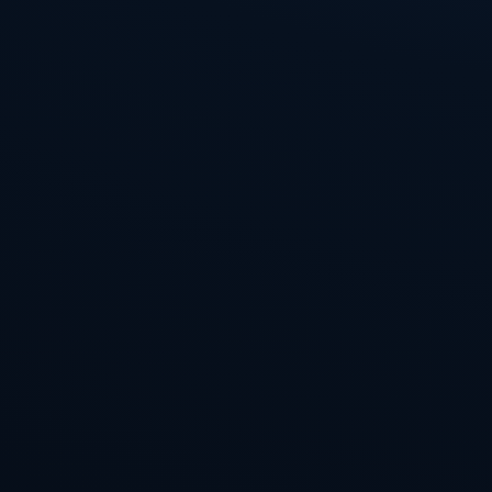
力。他这样说道：“我想让每一个人看到，即使经
让他在场上愈发闪耀。
在最近的一场比赛中，韩子龙的表现让人印象深
他与队友之间的默契配合，证明了他已经恢复到
在比赛中贡献了关键进球。这一切都表明，**韩
力。