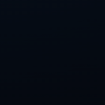
更
预赛？