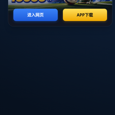
在中国足球的舞台上，许多球员在年轻时就展现
韩子龙，正是其中一位经历波折的球员。他在足
现了**第二次足球生命**的愿望。
在职业足球早期，韩子龙被认为是极具潜力的年
下赫赫战功。然而，随着职业联赛的激烈竞争，韩
退缩的念头，感觉自己的职业生涯或许会提前结束
然而，韩子龙并没有选择放弃，在经历了一段低
功克服了种种困难，回到了赛场。这种**不屈不
了更具领导力的核心。
韩子龙的复出不仅是他个人的胜利，更是对所有