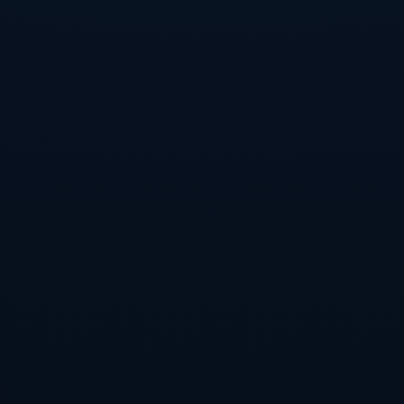
从长远角度来看，类似韦世豪这样的处罚事件不仅影响个人职
业生涯，也对俱乐部及国家队的整体表现产生连锁效应。在追
求更高竞技水平的同时，更需要理智、公平的管理机制进行约
束，确保球队风气的纯正。
**总结与展望**