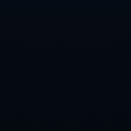
产品分类一
产品分类一
kaiyun