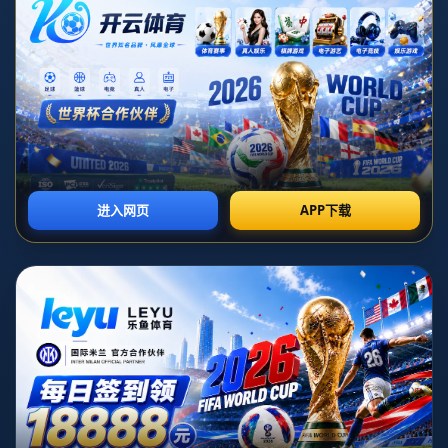
在最近的一场联赛中，韦世豪因暴力犯规引起了裁判及观众的
不满。该事件在赛后经过多方讨论后，相关管理部门决定对韦
世豪实施严厉处罚。这一决定不仅使他面临俱乐部层面的困
境，也使得他在国家队中的位置岌岌可危。