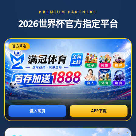
Toggl
naviga
您所在的位置：
主页
>
新闻中心
英超：曼彻斯特联队以1比0 险胜西哈姆
发布时间：2026-06-12T04:29:59+08:00
**英超激战：曼彻斯特联队艰难拿下西哈姆**
在最近一场备受瞩目的英超联赛中，**曼彻斯特联队**以1比0的
比分艰难战胜西哈姆联队。这场比赛不仅为曼联赢得了宝贵的
三分，也让他们在积分榜上的位置更加稳固。尽管胜利的分数
看似微小，却充分体现了比赛的精彩程度和紧张气氛。
**比赛背景**
此次对决是英超联赛的一场重要比赛。曼联作为英超历史上最
成功的球队之一，本赛季表现略有起伏，但始终保持着对冠军
的强烈渴望。而西哈姆联队则渴望在实力强劲的对手面前证明