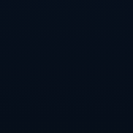
议。首先，他们显著强调中场控制，以降低西哈姆反击的威
胁。其次，曼联的**防守策略**堪称完美，多次成功阻止对方的
关键进攻。相比之下，西哈姆在组织进攻时略显乏力，未能充
分利用比赛中得来的数次机会。
**关键球员表现**
此役中，**费尔南德斯**依然扮演了关键角色，他的传球和跑动
在进攻中起到了至关重要的作用。此外，**德赫亚**再次证明了
自己作为世界级门将的实力，并以多次精彩扑救成为曼联后防
线上最为可靠的一环。在另一方面，西哈姆的主力射手努力拼
搏，却未能突破曼联的防线。
**比赛影响**
本场比赛的结果对曼联意义重大。他们不仅保持了联赛排名的
竞争力，还为接下来的比赛积累了信心。同时，这场胜利也向
其他竞争对手展示了其**强大实力**。西哈姆则需在之后的比赛
中反思调整，争取在接下来比赛中有所突破。