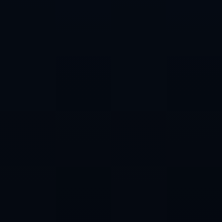
巴西球星内马尔加盟沙特阿拉伯利雅得新月队
萨博尼斯三双亚历山大空砍33分 国王力克雷霆
英超-热苏斯传射萨卡破门 阿森纳2-1诺丁汉森林
维尼修斯无缘金球奖 皇马球员齐声支持你依然是最佳
阿德托昆博砍下37分 雄鹿主场力克太阳
吹响反击号角！威金斯库里连续命中两记三分，勇士追到6
分
产品分类
产品分类一
产品分类一