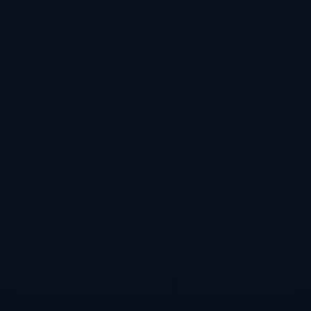
**技术与战术**
尽管比分优势不明显，但曼联在技术和战术上的**优势**无可争