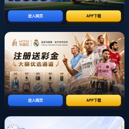
随着阿诺德未来的不确定性，**皇马**迅速将注意力投向这名极
富潜力的年轻球员。皇马近年来一直在寻找能够补强球队阵容