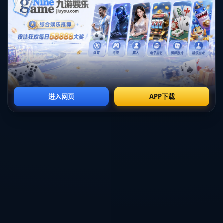
的球员，而阿诺德的技术特点和稳定的比赛表现正是皇马所寻
求的。通过这样的潜在引援，皇马企图在右后卫位置上增加一
个兼具防守与组织能力的选择，以助力球队在西甲及欧冠赛场
上取得更大成就。
### 市场环境与转会策略
在球员市场上，续约和转会往往不仅是钱的问题，更涉及到球
员个人的职业规划与俱乐部的长远计划。阿诺德此时正值职业
生涯的黄金期，他或许考虑的不仅是当下的经济利益，还有未
来能否在适合自己的战术体系中继续成长。利物浦需要提供一
个能够吸引他的长远发展计划，而非仅仅是工资的提升。同
样，皇马如若希望引进这位人才，也必须考虑阿诺德是否能融
入他们的战术体系。
### 分析
回顾历史，类似的案例并不鲜见。例如，当年阿尔维斯从巴塞
罗那转会至尤文图斯，正是这种市场环境与个人诉求结合的产
物。阿尔维斯的转会同样引发了球迷与媒体的广泛关注，而阿
诺德的情况或许也是大利弗的道理。