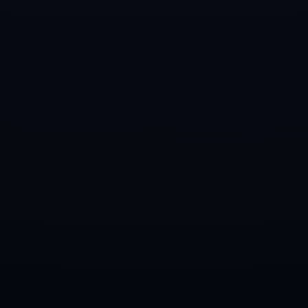
kaiyun
地址:河北省承德市双滦区陈栅子乡
电话:028-7196234
邮箱：admin@license-kaiyunsports.com