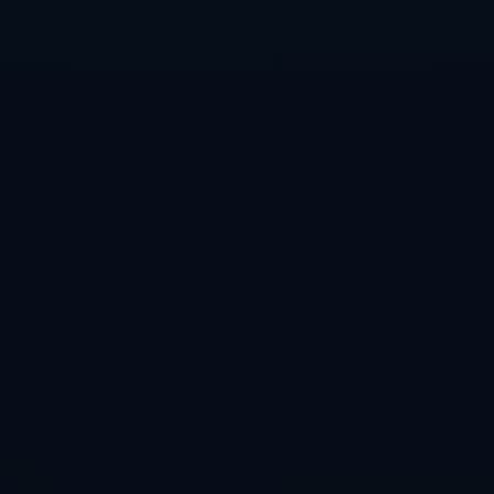
景，无法替代个人的决策。理性玩家通常会在世界杯开赛前设
定好总预算 单场限额 连续亏损止损线等规则，例如总资金只拿
出一部分投入投注，单场投注不超过本金的一定比例，一旦连
续亏损达到自定阈值就强制休息。在优质平台上进行投注并不
意味着稳赢，而是通过健全的产品设计和透明规则，最大程度
降低不必要的额外风险。与其幻想排行榜能带来所谓“稳赚不
赔”的答案，不如把它理解为帮助你排除明显不合格平台、缩小
选择范围的一套筛选工具。
综合多维度打造个人的最佳世界杯投注平台清单
综合来看，一个真正适合自己的2026年最佳世界杯投注平台排
行榜，应该建立在多维度评估基础之上。安全牌照和资金保障
是底线，赔率与盘口深度是核心竞争力，直播和数据分析提升
实战体验，移动端优化和操作流畅性影响使用舒适度，而风控
规则与限额策略则决定你能否长期稳定使用同一平台。建议玩
家在世界杯到来前，先通过模拟投注、小额体验和对比不同平
台的实际表现，逐步筛选出1到3家重点使用的网站，而不是在
开赛后临时抱佛脚。这样一来，无论你是偏好赛前分析还是专
攻滚球的高频玩家，都能在多家备选平台中灵活切换，在保障