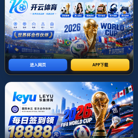
四年一度的世界杯不仅是球迷的盛宴，也是全球体育博彩平台
竞争最激烈的时间窗口之一。提前了解并筛选出2026年最佳世
界杯投注平台排行榜中的优质网站，能让你在享受比赛激情的
更安全、更理性地参与投注。而真正值得信赖的世界杯投注平
台，不仅要赔率有吸引力，更要在安全性、合规性、玩法丰富
度、用户体验等多维度表现出色。很多玩家在上一届赛事中吃