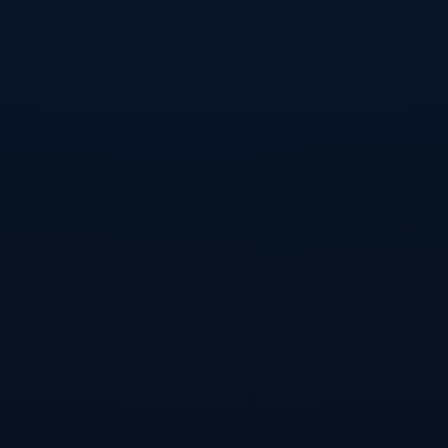
随着技术的进步，单纯依靠文字直播或赛前情报已经难以满足
资深玩家的需求。真正能跻身2026年最佳世界杯投注平台排行
榜推荐前列的平台，通常具备高质量比赛直播和实时数据面
板。例如实时显示控球率、射门次数、预期进球xG、危险进攻
次数等数据，让用户在滚球投注时能快速判断局势。部分平台
还会引入第三方数据公司，为每场比赛生成AI预估模型、伤停
提醒和投注热度分析，帮助用户避开“热门陷阱”。以往有玩家
习惯只看大牌球队名气下注，忽视了对手近期状态和战术变
化，结果在冷门频出的世界杯小组赛阶段遭遇连续亏损。引入
可视化数据面板后，玩家可以更直观地看到强队状态低迷的信
号，从而减少盲目追捧，提升决策质量。
用户体验 加载速度 与移动端优化
世界杯比赛多集中在短时间高频进行，盘中赔率变化稍纵即
逝，因此一个平台能否上榜2026年最佳世界杯投注平台排行
榜，与其前端体验密切相关。优秀网站通常具备页面结构清
晰、加载迅速、投注流程简洁等特点。登录后能迅速跳转至世
界杯专区，常用玩法一键展开，减少搜索和点击成本。移动端