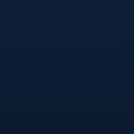
从玩法深度看最佳世界杯投注平台的差异
与传统只玩胜平负的方式不同，如今进入2026年最佳世界杯投
注平台排行榜的候选平台，往往在玩法深度上拉开了差距。除
了经典的全场赛果 让球 大小球，优秀平台还会提供角球、黄
牌、射正次数、球员进球、精确比分甚至“特定时间段进球”等
细分市场。尤其在淘汰赛阶段，许多玩家会关注“是否加时”“是
否点球大战”等特殊选项，更高阶的玩家则会利用亚洲盘口与欧
洲指数的细微差异进行组合投注。一个平台是否能提供多样化
的投注入口，直接决定它在个人排行榜中的位置。玩法越多并
不意味着一定要全都参与，而是为不同风格的投注者提供更多
策略空间。
实时直播与数据分析功能的重要性