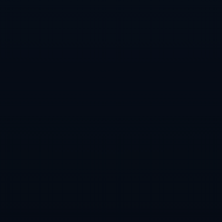
安全和体验的前提下，更从容地享受2026年世界杯带来的激情
与乐趣。