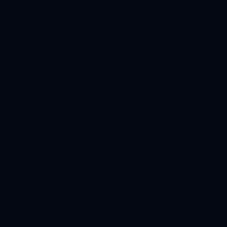
曼联名宿盛赞滕哈赫管理风格如同弗爵爷经典执教理念
沃克谈球员捂嘴交流：我们可能在骂人
产品分类
产品分类一
产品分类一