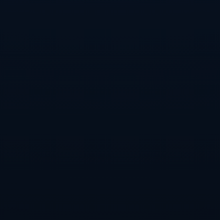
其余阵容进行有效调整，保障赛季目标不受过多影响。