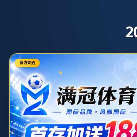
kaiyun
热门关键词：
您所在的位置：
主页
>
新闻中心
巴萨官方：贝尔纳尔左
发布时间：
**贝尔纳尔：巴萨未来的希望遭遇重创**
近期，**巴塞罗那足球俱乐部官方宣布**，球
伤病。这一消息对于球员个人职业生涯和球队未