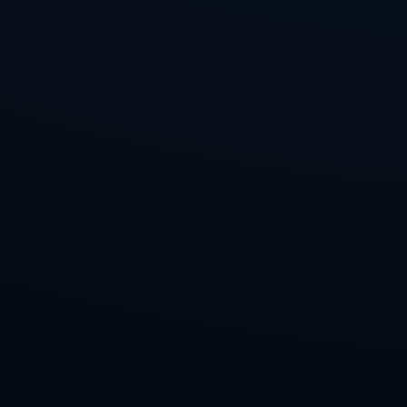
总结来看，贝尔纳尔的伤情不仅是其个人职业生
伤预防和科学康复的重要性。希望在未来的比赛