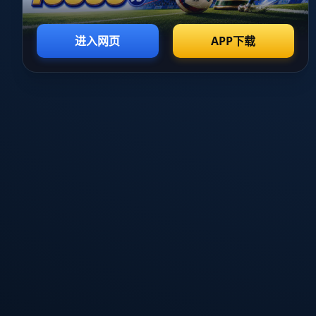
贝尔纳尔一直被视为巴萨的未来核心之一，他在
面临漫长的康复之路，也让巴萨的赛季计划遭受打
病之一**，通常需要进行手术修复，并伴随着长
使得运动员的回归更加复杂。
拥有丰富足球经验的运动医学专家指出，这类**
影响。贝尔纳尔在巴萨的出色表现一直被球迷寄
期间则需重新调整战术布局，寻找短期内的替代