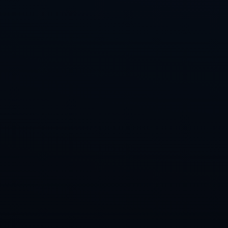
上一篇：
英超： 纽卡斯尔击败阿申纳队
随便看看
罗马诺：皇马正密切关注尼科-帕斯，他们拥有5
条款
永不放弃的信念 荣耀与马拉多纳同在的梅西心声