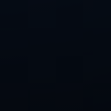
对困难
样
格
赛