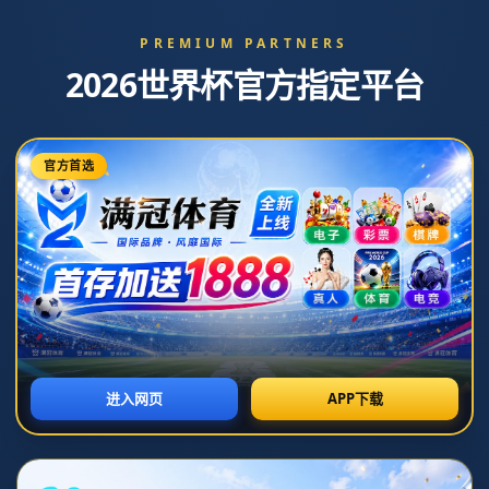
Toggl
naviga
您所在的位置：
主页
>
新闻中心
足球——西甲：巴塞罗那队胜塞维利亚
队
发布时间：2026-06-12T04:29:59+08:00
**足球——西甲：巴塞罗那队胜塞维利亚队**
随着西甲联赛的进程不断深入，巴塞罗那队在与塞维利亚队的
交锋中再一次展现了他们的雄韬伟略。**本场比赛不仅仅是技
术的较量，更是心理素质与战术智慧的竞争。**巴塞罗那队凭
借出色的表现，顺利取得了对塞维利亚的胜利，为争夺本赛季
的冠军奠定了坚实的基础。