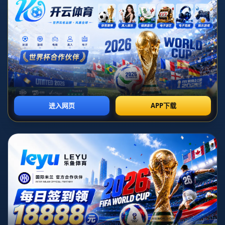
### 赛前分析：实力与策略的博弈
在开球前，所有的目光都聚焦在两支球队的对峙上。历史数据