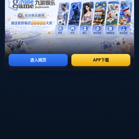
场比赛的另一大亮点。**