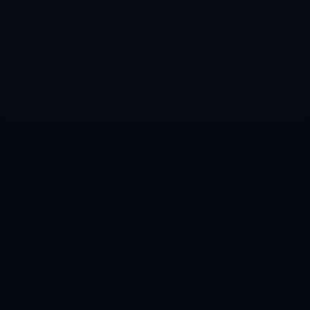
产品分类
产品分类一
产品分类一