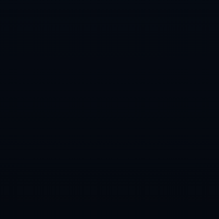
产品分类一
产品分类一
kaiyun