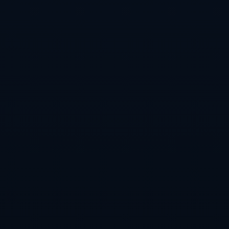
**普里姆的崭露头角**
作为一名18岁的年轻小将，普里姆在其短暂的职业生涯中已经
展示出非同一般的天赋。他在青年队的表现令人惊叹，多个关
键比赛中的出色表现为他赢得了教练组的信任。此外，普里姆
在场上灵活的战术意识与对比赛节奏的掌控，使他成为青年队
中不可或缺的一员。而与巴萨成功续约，更是为他提供了稳定
的平台以施展其才华。
**续约的多重意义**
与普里姆的续约不仅对球员个人发展意义重大，也是巴萨长期
薪酬管理与财务规划中的关键环节。通过一份合理的续约合