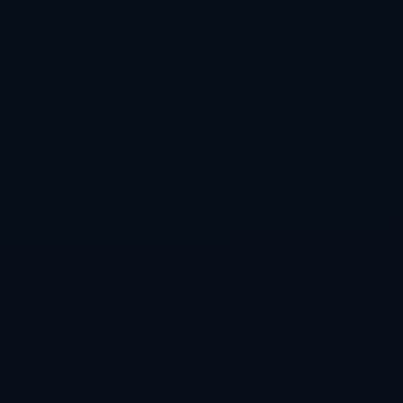
要求。具备合法牌照的平台,通常会在首页底部或“关于我们”页
面清晰展示牌照信息、监管机构和证书编号,用户也可以通过监
管机构官网进行交叉验证。相反,如果平台完全不提监管信息,或
牌照真伪无法核实,那么不论其页面多华丽、优惠多丰厚,从安全
性角度看都值得警惕。
从用户侧识别稳定安全平台的实用方法
对于普通用户而言,不可能全面审查世界杯外围平台的技术细节
与风控系统,但可以通过一些可见信号做出相对理性的判断。首
先,观察访问体验和系统响应速度:多次在比赛前后、不同时段登
录平台,若页面加载速度稳定、赔率更新顺畅、下注确认提示明
确,则稳定性相对可期。其次,关注安全提示与隐私政策:正规的
世界杯外围平台会在显眼位置提示密码设置规范、双重验证设
置方法,并提供详尽的隐私条款,而不是简单几行含糊描述。