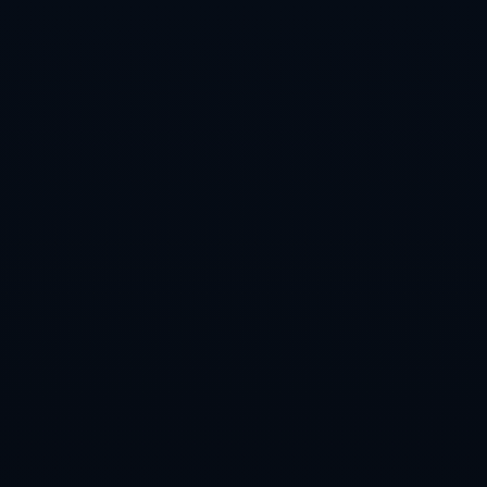
再者,可以根据客服质量和问题处理速度来感知平台的运营能
力。稳定安全的平台通常提供7×24小时多渠道客服,在遇到订单
异常、充值未到账等问题时,能快速查证并给出书面处理结果。
一些平台还会对系统升级或临时维护提前公告,并在维护结束后
公布技术说明,这从侧面反映其对系统稳定性和用户体验的重视
程度。最后,用户应警惕那些过度宣传高额返水、极端高赔率的
世界杯外围平台,若其优惠力度远超行业常规,而又缺乏透明的风
险提示与合规说明,很可能是在以短期高回报吸引大量资金,风险
相对更大。
综合权衡稳定性与安全性的理性思路
在真实使用场景中,稳定性和安全性往往是相互交织的两个维
度。过分追求短期高赔率和刺激玩法,而忽略平台基础架构与风
控水平,很容易在世界杯最关键的阶段遭遇系统崩溃或资金纠
纷。相反,将系统架构稳健程度、数据与资金安全策略、合规与