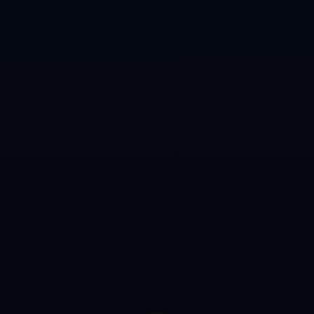
kaiyun
地址:河北省承德市双滦区陈栅子乡
电话:028-7196234
邮箱：admin@license-kaiyunsports.com