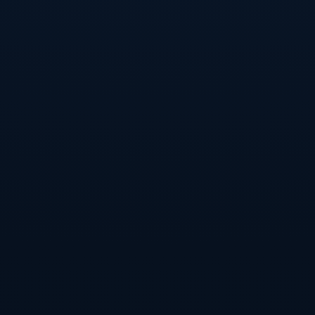
登录、资金往来、数据存储、交易记录、赔率生成、风控审核
等全流程,形成一个闭环。从技术角度看,平台应采用HTTPS全
站加密、数据库敏感信息加密存储、多重身份认证以及智能风
控引擎等手段,防止数据在传输和存储过程中被截获或篡改。用
户在登录时,若平台支持动态验证码、短信或邮件双重验证、设
备指纹识别等,通常说明其在账号安全方面投入较多。