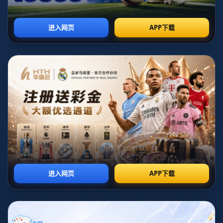
每逢世界杯到来,大量球迷在关注赛场精彩对决的同时,也会接触
到形形色色的世界杯外围平台。表面上看,这些平台只是提供赛