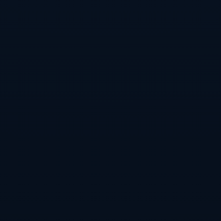
资金安全则是用户最直观关心的方面。一个相对可靠的世界杯
外围平台,会将用户资金与运营资金进行分离管理,并采用多重签
名或第三方托管方式,确保平台自身经营风险不会直接波及用户
账户。同时,在充值和提现环节,应有清晰的风控策略和审核流