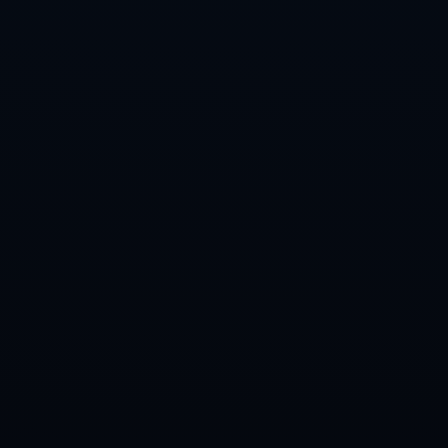
kaiyun
地址:河北省承德市双滦区陈栅子乡
电话:028-7196234
邮箱：admin@license-kaiyunsports.com