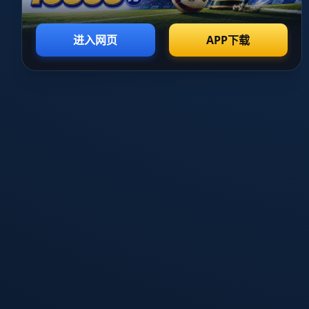
### 曼联战绩不佳，反映深层次问题
尽管足球比赛有输有赢，但像曼联这样的豪门球队，
衡、战术体系混乱以及士气低落等多重问题。一
让原本稳固的大门变成“丢球仓库”。
尤其是在最近的几场赛事中，我们可以明显感受
福德时，红魔未能展现豪门风范，让对手频频威