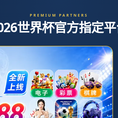
首页
富勒姆，近10轮7负的战绩将破36年纪录.
2026-06-12T04:29:59+08:00
*
始终凭借底蕴和实力站稳前列。但如今，这支红魔正陷入深深的泥潭：**
不禁让球迷惋惜，也让人开始思考，曼联究竟怎么了？而今晚，面对士气高涨