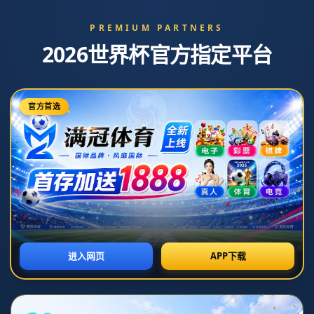
Toggl
naviga
您所在的位置：
主页
>
新闻中心
半程最惊艳球员！老乡开门，2个首
轮！.
发布时间：2026-06-12T04:29:59+08:00
在如今的篮球赛季中，半程赛季过后，各队的球员逐渐显露出
各自的实力和潜力。其中，有一个球员的表现尤为引人注目，
成为了球迷和媒体一致推崇的焦点。让我们深入探讨这位“**半
程最惊艳球员**”，以及为何他的表现有如“**老乡开门**”一般意
外和惊喜，从而在未来的选秀中赢得了“**2个首轮**”的讨论热
度。
**球员的崛起之路**
在赛季初，许多球员都被预测为有潜力的明星，但真正的黑马