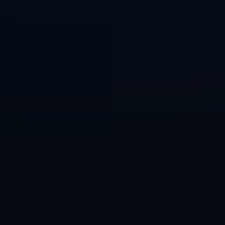
产品分类
产品分类一
产品分类一