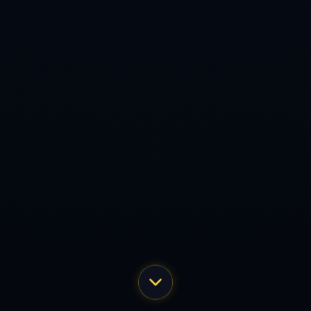
kaiyun
地址:河北省承德市双滦区陈栅子乡
电话:028-7196234
邮箱：admin@license-kaiyunsports.com
Copyright 2024
Kaiyun「中国」官方网站-开云官方\/登录入口
All
Rights by
kaiyun