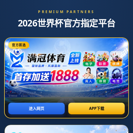
Toggl
naviga
您所在的位置：
主页
>
新闻中心
香港羽毛球公开赛：我国夫妻档组合许
永凯和陈薇涵挺进8强
发布时间：2026-06-12T04:29:59+08:00
**香港羽毛球公开赛：我国夫妻档组合许永凯和陈薇涵挺进8强
**