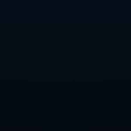
上一篇：
普尔31分奇才负骑士11连败 魔术负老鹰止3连胜
下一篇：
执教欧冠至少2场的主帅中，弗里克胜率89%为最高
随便看看
山东泰山队官宣费南多伤情 未来4场面临阵容调整
每体：克里斯滕森恢复良好；巴萨将开杠杆维持奥尔莫注册
队报：尼斯拒绝了阿贾克斯等队对盖桑的报价，希望与其续
约
欧洲足球联赛：西班牙巴塞罗那踢和意大利那波利