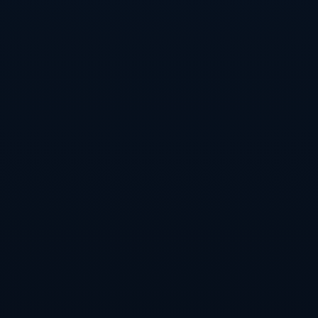
#### 总结