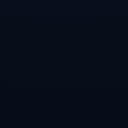
对于迪巴拉而言，无论是在球场上的拼搏，还是在生活中的爱
情，他都在不断地追求更高的目标。他与女友的婚姻，不仅是
对彼此感情的确认，也是对未来生活的新起点。相信在今后的
日子里，他们能够携手并肩，共同面对生活的各种挑战，把爱
延续下去，让这一份情感在时间的流逝中愈发醇厚。