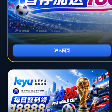
关注和讨论，也让人对皇马和摩纳哥的转会策略
**塞瓦略斯的重要性**
丹尼·塞瓦略斯在过去几个赛季中的表现逐渐打动了
员，他在球队的攻防转换中起到了关键作用。塞
此，尽管摩纳哥开出了优厚的条件，皇马还是选
**摩纳哥的策略与挑战**
摩纳哥在今年夏天的转会策略上表现得非常积极
了多次尝试，摩纳哥最终未能说服皇马放人。据报
新的活力。然而，皇马拒绝妥协，表现出了对塞