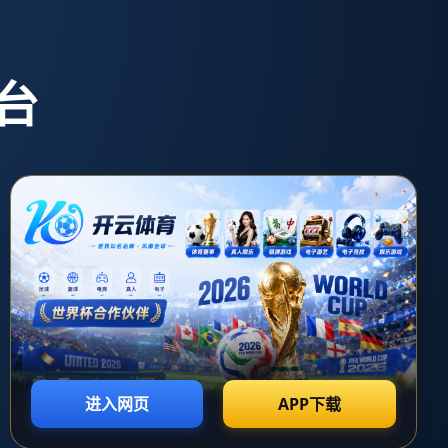
热线电话：028-7196234
公司简介
产品中心
新闻资讯
联系我们
产品分类
产品分类一
产品分类一
窗
的