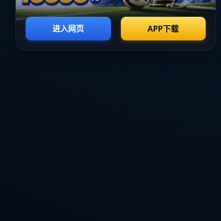
**市场反射与分析**
在转会市场上，皇马与摩纳哥之间的这次对话体
结构，尤其是在中场位置上，他们希望通过稳定的
来提升战力**，但此次租借失败也意味着他们需
分析皇马的转会决策不难看出，他们不仅考虑了
得主，皇马一直以来都有着长远的战略眼光，他
**类似案例的启示**