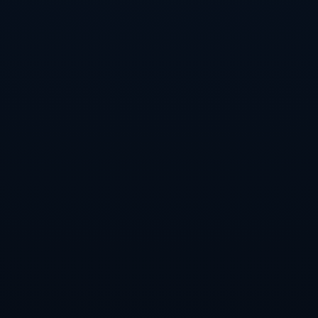
在这两年的辉煌历程中，*万-比萨卡*的贡献绝对是值得铭记
的，正如曼联官网所言，他与球队共同书写了一段辉煌的篇
章，成为了现代足球中不可或缺的一部分。
上一篇：
每体：德拉富恩特将研究如何在国家队让佩德里和奥
尔莫共存
下一篇：
波兰羽毛球公开赛：我国夺下女单女双冠军
随便看看
阿尔瓦雷斯谈劳塔罗：如今我们可以共存
马德里竞技vs西班牙人球员评分：霍安-加西亚8.1分，谢迪
拉6.5分
伊朗队在补时阶段逆袭威尔士连进两球展现不屈精神
三笘薰与布莱顿续约至2027年 周薪提升至八万镑