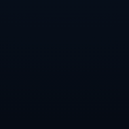
中国队连战连捷 大胜美国队获两连胜
中超新赛季U23政策或将被废止引发广泛讨论和热议
ESPN：FIFA希望引入FVS系统 教练能质疑裁判决定
首节就火力全开狂轰47分 公鹿斩断国王7连胜.
绿军4连胜送雄鹿3连败 状元榜眼对话合计19中4
中超-武磊第29球冯劲破门 海港2-0新鹏城继续领跑
产品分类
产品分类一
产品分类一