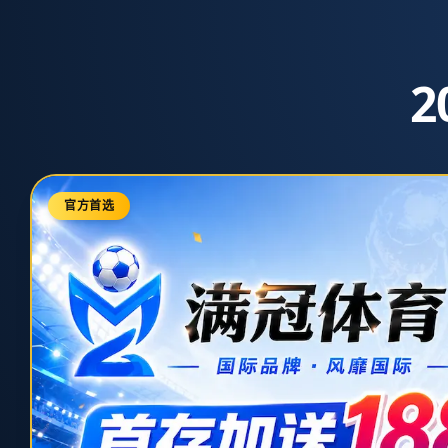
kaiyun
热门关键词：
您所在的位置：
主页
>
新闻中心
西甲第3轮裁判
发布时间：
**西甲第3轮裁判安排：格拉多执法巴萨客战巴
演的激烈对决中，裁判的安排可能会对比赛的结
格会为这场比赛带来怎样的变化？这篇文章将为