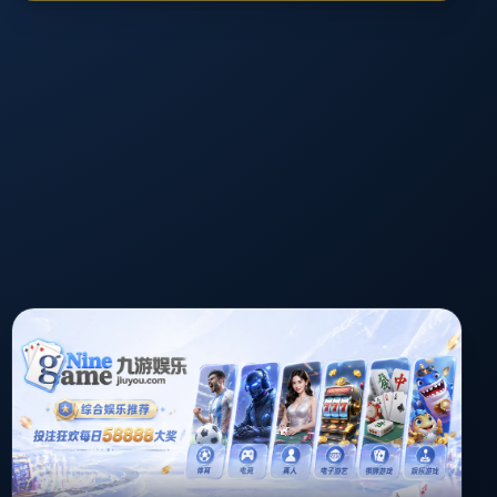
平
是
kaiyun
地址:河北省承德市双滦区陈栅子乡
电话:028-7196234
邮箱：admin@license-
kaiyunsports.com