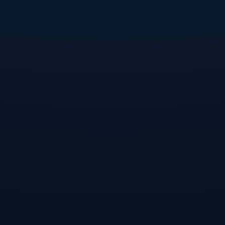
此外，这一事件也提醒法律制定者和执法者，要加大对非法赌
博的打击力度，并加强对易受赌博侵害群体的保护。仅仅通过
定期执法行动是不够的，更重要的是要建立防范机制，增强社
会对赌博危害性的认识，提高公众的法律意识。