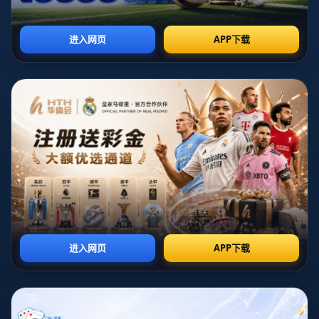
沈刘曦案中的另一个值得关注的点在于**赌场运营的法律风险
**。尽管一些地区可能对赌博持相对宽松的态度，但绝大多数
国家和地区对赌博持严格限制的态度。在中国，未经许可开设
赌场属于重罪，一经查实，运营者将面临严厉的刑事处罚。此
外，由于赌博活动往往与洗钱、诈骗等犯罪行为伴生，开设赌
场的风险不仅仅在于法律责任，还可能引发更为复杂的问题。
在法治愈加完善的今天，任何人都不能心存侥幸。沈刘曦案警