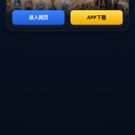
在日本，这种对细节的关注已成为其成功的标志。举个例子，在该视频中
也得到充分展示。这种细致入微的做法，不仅便于教练精准调整训练计划
应，位置与战术安排也被详细规划。这种细致的标记，不仅是信息的简单
视频的用心制作**，让每位球员、教练和分析师都一目了然。
如，苹果公司以其产品一贯的精致设计闻名于世。每个细节、每个角度都
造了公司的独特品牌形象。同样，维珍航空以细致周到的服务赢得了全球
笑、每一餐配餐的用心。由此可见，**重视细节能够塑造出品牌的独特性
体现在每一场比赛，也融入到日常训练中。**精准的细节管理**不仅可以