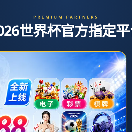
首页
中标注出全部国脚，细节的注重值得学习
2026-06-12T04:29:59+08:00
中脱颖而出，成为每位运动员和教练的追求。近日，有媒体人关注到，日
与训练的国脚名字及其位置**。此举不仅在体育圈引发了一波热议，更引起