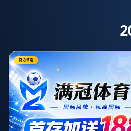
kaiyun
热门关键词：
您所在的位置：
主页
>
新闻中心
媒体人：日本训练视频
发布时间：
**细节决定成败：日本足球训练视频中的启示**
在竞争激烈的现代体育世界中，如何从众多对手
足球的一部训练视频中，**详细标注出了所有参