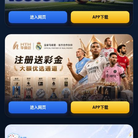
在关键对决中占据主动。
**四、优秀的心理建设**
除了技战术层面的提升，韩国乒乓球队也非常重视心理建设。
**心理素质是比赛成败的关键**，特别是在奥运会这种全球瞩目
的舞台上。通过心理指导和团队建设活动，韩国队的选手更加
团结，并能够在比赛的压力下**保持冷静，展现出最佳状态**。
**五、成功案例分析**
例如，在对阵德国队的铜牌争夺战中，韩国队展现出了极佳的
团队协作和战术执行力。面对对手强大的攻击力，韩国选手凭
借灵活的战术转换和顽强的防守最终赢得比赛。这场胜利不仅
为她们赢得了一枚铜牌，也为未来的韩国乒乓球奠定了坚实的
基础。
通过分析韩国乒乓球队重返奥运领奖台的过程，可以看出这支
队伍在**训练、战略和心理建设**等方面的持续努力与改变。从
低谷中奋起，一步步重返巅峰，韩国乒乓球队无疑为世界乒坛
贡献了一个**励志的追梦故事**，也为其他球队提供了值得借鉴
的经验。韩国队此次成功不仅是对过去努力的诠释，更是为未