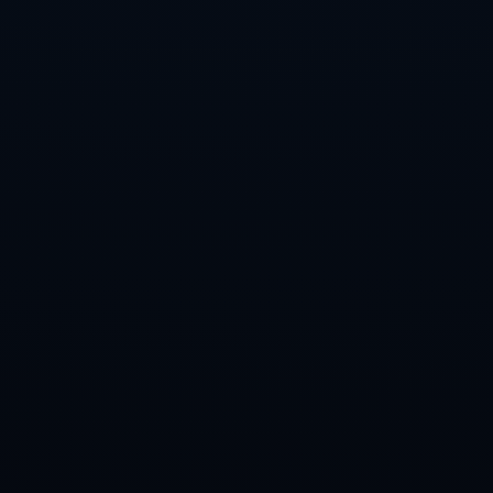
产品分类一
kaiyun
地址:河北省承德市双滦区陈栅子乡
电话:028-7196234