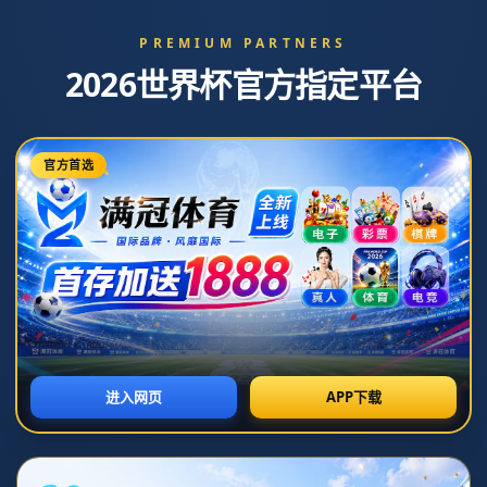
Toggl
naviga
您所在的位置：
主页
>
新闻中心
官方：35岁里昂功勋球员、法国国脚戈
纳隆宣布退役
发布时间：2026-06-12T04:29:59+08:00
**35岁里昂功勋球员、法国国脚戈纳隆宣布退役：一个时代的
落幕**