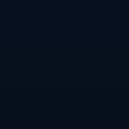
对于里昂而言，戈纳隆的退役无疑是一个巨大的损失。他一直
以来是球迷间津津乐道的话题，无论是在球场上的表现，还是
场下对新一代球员的指导，都让他成为后辈心中的榜样。**戈
纳隆退役后，里昂将面临寻找新领袖来填补这一空缺的挑战，
球队的管理层和教练组将需为此做出一些决定。**