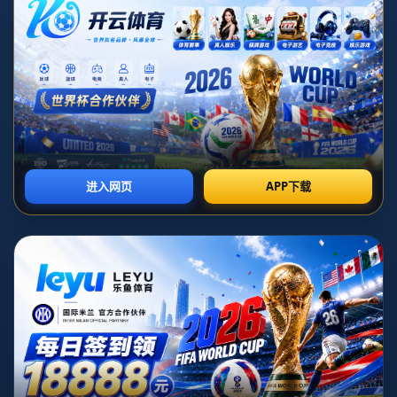
在足球世界里，每一个功勋球员的退役都如同一颗星星的陨
落。近日，35岁的里昂功勋球员、法国国脚马克西姆·戈纳隆宣
布退役，这无疑让球迷们唏嘘不已。现如今，他的离去不仅标
志着个人职业生涯的终结，也象征着一个时代的谢幕。
**戈纳隆：里昂辉煌背后的坚实后盾**
作为里昂的中场主力，戈纳隆在球场上始终是一名可靠的球
员。他的职业生涯始于里昂青训营，凭借出色的防守能力和战
术意识，迅速崭露头角。**2009年，他首次代表里昂参加职业
比赛，此后十多年的时间里，他成为了球队中场不可或缺的一
部分。**戈纳隆在场上的表现稳定且有韧性，他不仅是球队的
“防守屏障”，而且还能在关键时刻为球队提供支援。
**法国国脚生涯的荣耀与挑战**
戈纳隆的出色表现也为他赢得了法国国家队的征召。作为法国
国脚，他曾为国家队出战多场比赛，为球队的胜利立下汗马功
劳。尽管未能像一些超级巨星那样大红大紫，但戈纳隆以其踏
实的作风和**无私的奉献精神**赢得了教练和队友的尊敬。