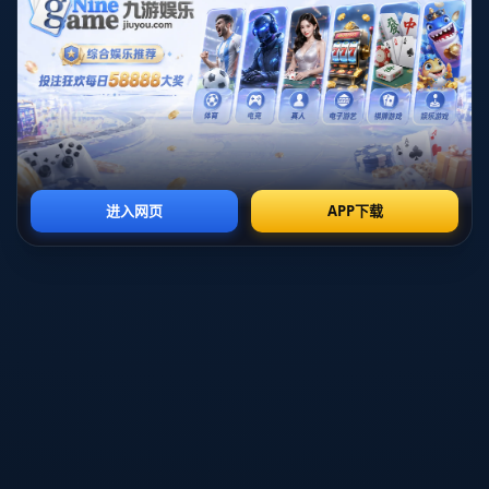
在国家队生涯中，戈纳隆面临的挑战也不少。他需要与众多优
秀的中场球员竞争，比如当时同在国家队的博格巴和坎特。这
种竞争环境激励他不断提升自己的技巧和适应性，使他在高水
平对抗中依然保持竞争力。