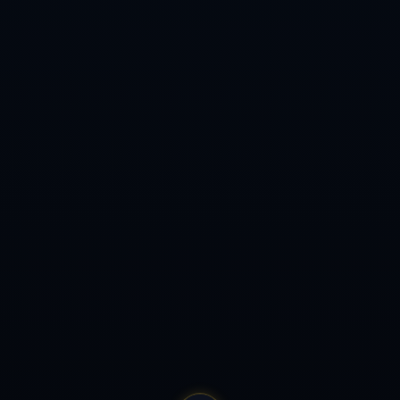
kaiyun
地址:河北省承德市双滦区陈栅子乡
电话:028-7196234
邮箱：admin@license-kaiyunsports.com