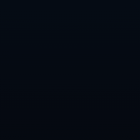
产品分类
产品分类一
产品分类一