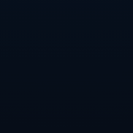
通过对马塞利诺赛后言论的分析，我们可以深刻体会到，足球
比赛远不止比分如此简单。每一个被吹罚、每一次战术调整、
每一个球员心态变化，都是比赛的关键要素。它们共同决定了