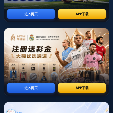
足球比赛之所以充满魅力，正是因为其结果的不可预测性。**
马塞利诺**认为，比分有时并不能完全反映出一场比赛的真实
面貌。有些时候，一场大比分的胜负背后隐藏着微小却关键的
转折点，比如一个失误、一张红牌或是一个被判无效的进球。
特别是在巴里的进球被吹无效之前，他们有诸多机会让比赛走
向不同的结局。这一细节不仅影响了球员们当时的士气，也可
能是导致比赛结果悬殊的原因之一。
**关键事件的影响**
以巴里进球被吹无效为例，这一事件就凸显了关键事件对比赛
结果的巨大影响。**被吹掉的进球**常常会使一支球队从占据主
动转向被动，不仅丧失了一次得分良机，也可能对球员的心理
造成一定的打击。对于巴里来说，这一进球被判无效，仿佛是
在错失扳平甚至反超的机会，使得他们在比赛中渐渐失去掌控
权。
**战术调整的重要性**
在面对**比分不落下风**的局势时，教练的战术调整显得尤为重
要。马塞利诺在这一点上有着深刻的见解，尽管比分可能显得