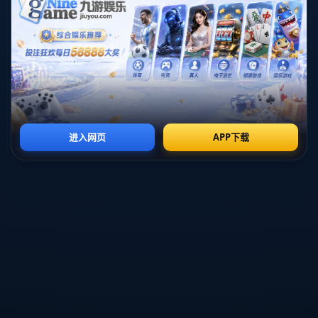
不利，但他相信通过合理的战术变动和球员个人能力的发挥，
比赛始终留有希望。比如，在一次成功逼抢后的快速反击，或
是利用定位球机会都可能扭转乾坤。这也是为何他常在比赛过
程中根据场上形势的变化进行频繁调整，以求寻觅制胜的良
机。
**心理因素的作用**
心理因素同样是足球比赛中不可忽视的一部分。无论是马塞利
诺还是他的球员，都必须在比分不理想时保持足够的心理韧
性。球队需要在逆境中维持积极的比赛心态，尤其是在关键事
件发生后，球员们的反应和调整能力在此时显得至关重要。马
塞利诺对于这一点的重视，往往也会在比赛中给予球员明确的
心理支持和策略指导。