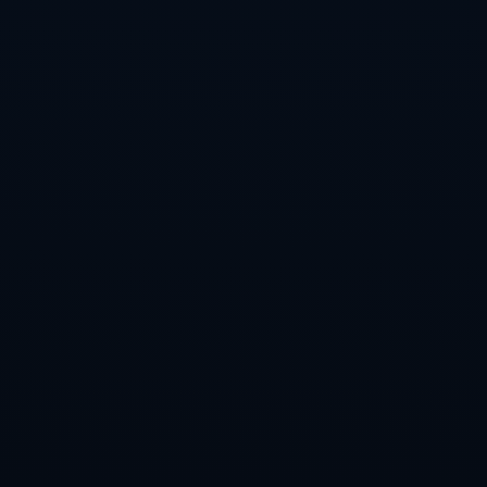
比赛的走向，也让每一个瞬间充满了可能和悬念。理解比赛真
正的本质，正如马塞利诺所言，比比分本身更加重要。
上一篇：
周琦退出中国男篮？3人中招啊！NBL球队太坑人
下一篇：
武磊归队 国足伤兵开始有球训练 伊万有了盼头
随便看看
世界杯-法国力克科特迪瓦 3胜2负告别世界杯
罗梅罗：特狮、阿劳霍、德容等人将成巴萨新赛季的队长
CBA-韦瑟斯庞25+9+6 米奇23+15 深圳力克青岛
免费高清直播：世界杯滚球APP下载指南
斯卢茨基：要求申花提速不能龟缩 在中国感觉像摇滚明星
塔图姆33+12米切尔35分 绿军终结骑士15连胜