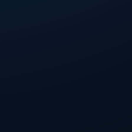
种
那
匹
，
良