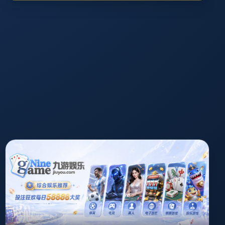
kaiyun
地址:河北省承德市双滦区陈栅子乡
电话:028-7196234
邮箱：admin@license-
kaiyunsports.com