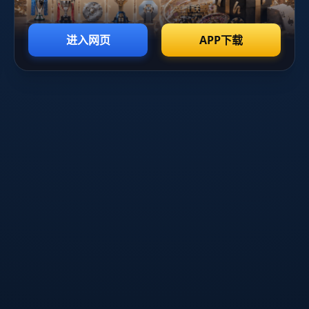
与天赋并重的运动员。自从加入国家队以来，他不仅在国内比赛中表现优
荣誉。在本届**亚锦赛**上，骆建佑的表现尤其突出，他一路过关斩将，
佑来说，这不仅仅是一次成功的比赛，更是对他多年努力和坚持的最好回