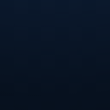
以从多个角度进行探讨。首先是**技术层面**，骆建佑擅长于灵活多变的打
在本次比赛中，他多次利用反拍击球和边线突破，对手往往难以招架。这
证明了他在密集赛程下依然保持高水准的能力。
。在比赛中，他始终保持冷静，不受对手的挑衅或场外因素的干扰。尤其是在
坚韧的心态和高超的技艺取得胜利。这种心理优势是许多年轻选手所难以
球爱好者提供了一个学习的模板。
羽毛球整体实力的提升。从骆建佑等一批年轻选手的崛起，我们不难看出
在选手的培养和选拔，更体现在教练团队的配备和赛事规划上。正是这种
这样的选手提供了施展才能的机会。