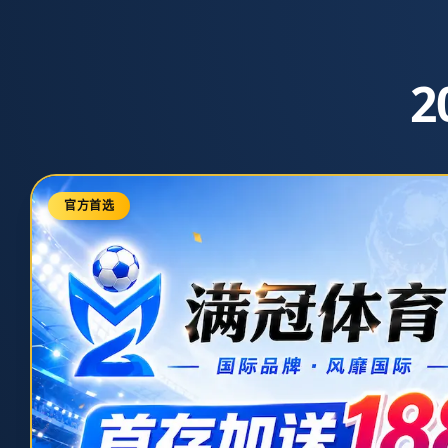
kaiyun
热门关键词：
您所在的位置：
主页
>
新闻中心
我国羽坛一
发布时间：
**我国羽坛一哥骆建佑 亚锦赛打入半决赛**是
骄人成绩，也反映了我国羽毛球整体实力的崛起。
时，这一成绩也让我们进一步思考他在**亚洲羽毛