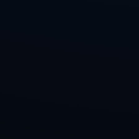
上一篇：
法媒：波尔图和比利亚雷亚尔正在争夺西汉
格尔德