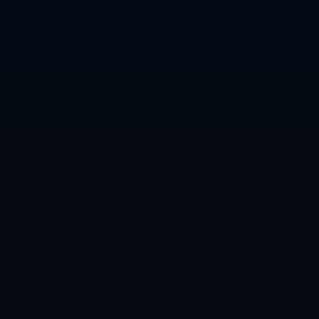
阿贾克斯对决阿斯顿维拉欧协联16强赛事安排及对阵分析
产品分类
产品分类一
产品分类一