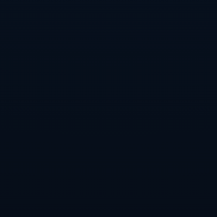
通过詹姆斯对克内克特的支持，我们可以看到团队篮球的重要
性与个人成长之间的微妙关系。在一场比赛中，能够让年轻球
员在不破坏整体战术的前提下发挥特长，是每个教练和明星球
员需要思考的问题。篮球不仅是一项体育运动，更是一种智慧
与协作的结合体。在未来的比赛中，我们期待看到克内克特在
詹姆斯的引导下，释放出更多的潜能，为球队贡献卓越的表
现。