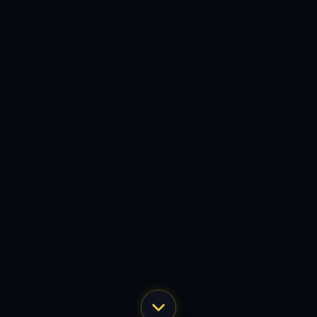
kaiyun
地址:河北省承德市双滦区陈栅子乡
电话:028-7196234
邮箱：admin@license-kaiyunsports.com
Copyright 2024
Kaiyun「中国」官方网站-开云官方\/登录入口
All
Rights by
kaiyun