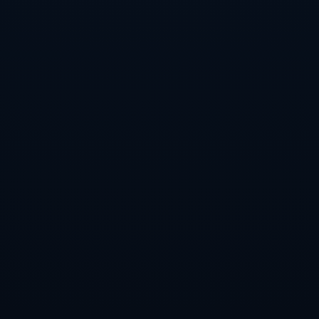
上一篇：
没帮手！库里空砍32分 汤普森19中3普尔10中3
下一篇：
斯基拉：贝蒂斯试图先租后买引进纳坦，已向那不勒
斯提供报价
随便看看
巴萨小将踩弗里克的座位坐回替补席，弗里克来了段死亡凝
视
马卡：马德里德比火药味超越国家德比，但双方俱乐部有意
降温
巴媒：奥斯卡拒绝了海港的续约，沙特、美国等多家球队有