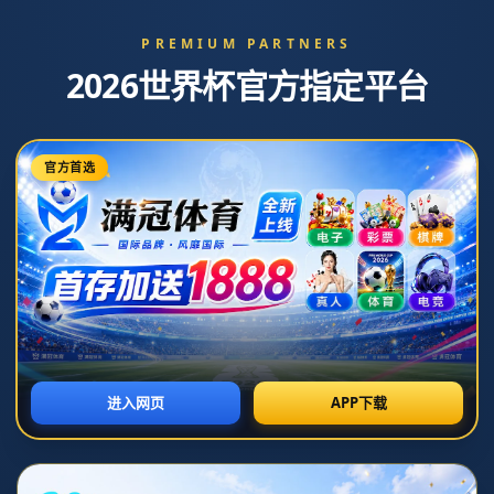
Toggl
naviga
您所在的位置：
主页
>
新闻中心
申花vs梅州首发：5外援PK3外援 特谢
拉吴曦先发
发布时间：2026-06-12T04:29:59+08:00
**申花vs梅州首发：5外援PK3外援 特谢拉吴曦先发**