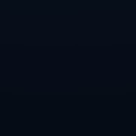
上一篇：
德国队社媒转发特尔施特根医疗公告：我们与你同
在，马克！
下一篇：
德国队派最老首发 进攻中2小鬼当家 青春风暴引领欧
洲杯首胜