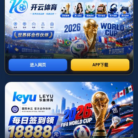
近日，前曼联守门员**德赫亚**在社交媒体上晒出了自己的训练
照，并配文称：“我会回来的。”此声明引发了众多球迷的热议
与关注。在这个充满竞争的足球世界中，德赫亚的复出不仅关
乎他的职业生涯，也震动了英超联赛的格局。本文将深度剖析
德赫亚的现状及其未来的发展方向。
#### 背景与现状
在2023赛季结束后，德赫亚与曼联的合同最终未能续签，这使
他成为自由球员。他在曼联的岁月可以说是辉煌，曾多次被评
选为球队最佳球员，并在多个赛季中展现出无与伦比的守门技
艺。然而，随着球队更换教练和战术方向，德赫亚的表现也受