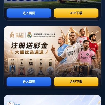
约基奇与穆雷的组合，可谓掘金队的“黄金搭档”。约基奇作为
球队的核心，以其出色的视野和传球能力，不仅能得分，还能
为队友创造机会。此次对阵热火的比赛中，约基奇充分展现了
他的全面能力，**在关键时刻的得分和抢下的篮板**，帮助球队
稳定了球队的节奏。
而穆雷则是掘金的得分机器，他的突破与投射能力令人赞叹。
在这场比赛中，他利用快速的变向突破，不仅自己得分，还恰
到好处地拉开了热火的防线，创造了无数的进攻机会。穆雷的
表现让他成为了赛场上的焦点，毫无疑问，他是掘金本场成功
的重要因素。
#### 关键时刻的表现
赛事的高潮往往出现在**第四节**，此时热火试图反击，而掘金
则使用了“套路篮球”的战术，将比赛掌控在手中。在紧张的气
氛中，约基奇与穆雷的配合展现出无与伦比的默契。穆雷的三
分球屡屡命中，直接撕破了热火的防线。而约基奇的篮下强攻
和无解的传球，成为对手难以抵挡的威胁。