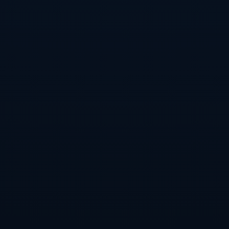
大潜力。未来的比赛，期待掘金继续发挥团队优势，以争取更
高的目标。同时，热火的调整与反击，也将为接下来的比赛注
入更多悬念。