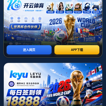
#### 掘金队的强大组合