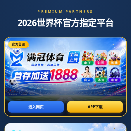
Toggl
naviga
您所在的位置：
主页
>
新闻中心
约基奇32+21+10穆雷34+10+10 掘金力
克热火2-1
发布时间：2026-06-12T04:29:59+08:00
### 约基奇32+21+10，穆雷34+10+10 掘金力克热火2-1
在NBA季后赛的激烈竞争中，掘金队再次显现出他们的实力。
在最近的一场比赛中，掘金强势战胜热火，以**2-1**的总比分
领先。这场比赛中，**尼科拉·约基奇**与**贾马尔·穆雷**的精彩
表现让球迷们记忆犹新，约基奇拿下了**32分、21个篮板和10
次助攻**的三双数据，而穆雷则贡献了**34分、10个篮板和10
次助攻**。两位球星的出色发挥，不仅为掘金带来了胜利，也
进一步巩固了他们在NBA季后赛中的地位。