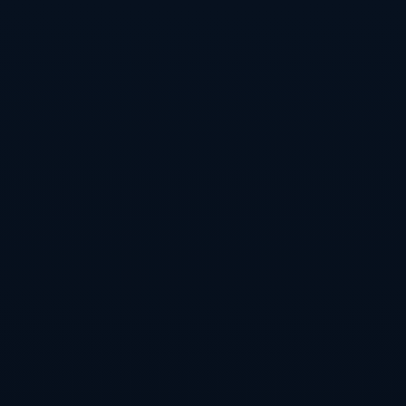
**关键引援**是马竞近年来保持竞争力的重要策略。在引援方