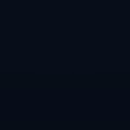
这种**精准的引援策略**帮助马竞在许多比赛中取得了成功，为
球队的长远发展奠定了基础。例如，在2020-2021赛季，马竞
在西甲联赛中力压传统豪门皇家马德里和巴塞罗那，最终赢得
冠军。这一辉煌成就背后，是球队通过战略引援和稳定战术实
现的综合效应。