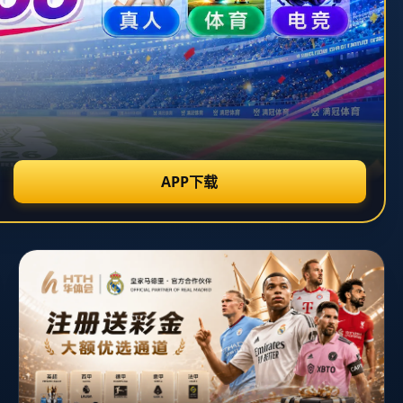
亲生**。这一令人震惊的发现背后，透露了多少感情和信任的复杂交织？
赋闻名于世。在充满挑战的足球事业中，家庭一直是他的坚强后盾。为表达对
。这枚纹身不仅是爱的标志，更是内心深处无法割舍的亲情。然而，随着
一事件不仅影响了他个人对亲情的认知，也在社交媒体上引发了关于**亲子
刑侦破案，还能在亲缘关系鉴定中起到关键作用。然而，当真相与期望背
的。类似案例中，某著名篮球明星在接到鉴定结果后，选择与孩子母亲协
这种情况下，社会的宽容和支持显得尤为重要。
往往面临的是信任的重建。这位前小将，如同其他有类似经历的人一样，
时，情感的处理至关重要。心理咨询和家庭疗法被证实对受影响的家庭成
*亲子关系和科技影响**的反思。对家庭而言，血缘固然重要，但养育过程