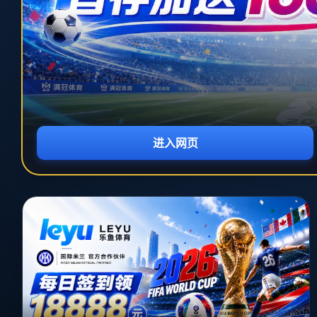
儿的名字，但结果却发现通过**DNA检测结果非
**足球与家庭的交错**
这位**皇马前小将**曾经风光无限，以足球天
儿的无尽爱意，他选择将女儿的名字纹在手臂上
DNA检测报告的揭示，他的世界瞬间被颠覆。这
关系与信任**的大讨论。
**现代科技与亲子关系**
DNA检测在现代社会中作用重大，它不仅能用于
而驰时，对当事人在心理上造成的冲击也是巨大
商，共同应对后来可能出现的法律和经济问题。
**信任的重塑**
尽管科技揭示了真相，在亲子问题中，被检测者
得不重新审视与家人的关系。在面对这样的结果
有效，帮助他们在困扰中找到新的情感平衡点。
**结论与反思**
这个故事不仅仅是个体的困境，也引发了我们对*