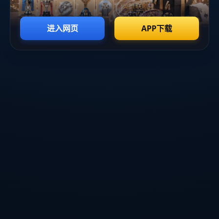
况下，选择如何面对真相，不仅考验当事人的勇气，也带来更广泛的社会
些技术时的谨慎与理智依然不可或缺。
调无论血缘如何，爱依然不变。这种处理方式不仅化解了可能的情感危机
的事件中，如何处理亲子关系将成为人们关注的焦点，它不仅影响家庭内部成
。
子问题时，尊重、理解与爱才是不可或缺的解决之道。