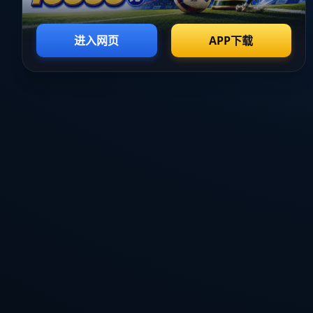
建立的情感纽带同样不可替代。在这种复杂的境
考。现代科技丰富了我们的生活方式，但使用这
**案例分析**
在类似案例中，明星公开与孩子进行了沟通，强
也赢得了公众的尊重。在这位**皇马前小将**
员，也可能对社会对待类似事件的态度带来改变
这一事件再次提醒我们，在施用现代科技解决亲