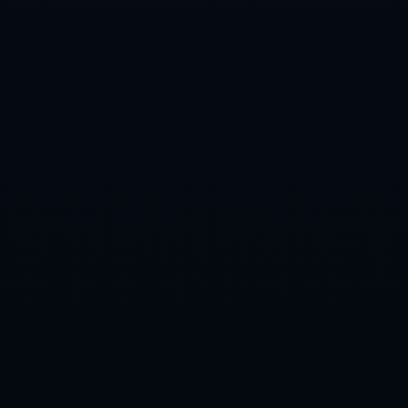
产品分类一
产品分类一
kaiyun