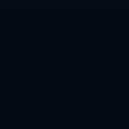
上一篇：
太阳报：安妮秘密会见律师，讨论如何通过法律手段
与沃克离婚
下一篇：
美职联主席谈世俱杯：特瓦斯说得对，FIFA应该和我
们好好谈谈
随便看看
马德里德比再成平局 西甲联赛三度交锋战成一比一
国足生死战前主帅伊万动员：对手韩国队也是人！
欧冠-哈兰德双响尼科·冈萨雷斯送点 曼城2-2摩纳哥
经友好协商，张池明、刘成、张思鹏不再担任球队教练组职
务.
米体：热刺曼联拜仁有意小基耶萨
泳联：就柯婷文参赛上诉失败 颜欣慧将出战巴黎奥运
产品分类