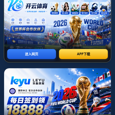
在现代足球的舞台上，天赋和努力是任何球员成功的关键因
素。而近日，在西甲联赛的赛场上，年轻球员恩德里克的出色
表现恰恰诠释了这一原则。他的首秀不仅为自己赢得了喝彩，
也为一直以来对他的期待交出了一份满意的答卷。那么，是哪
些因素帮助恩德里克在竞赛中取得了成功？
**1. 恩德里克天赋异禀的背后**
在恩德里克踏上西甲赛场之前，这名年轻球员早已因其**出众
的技术**和**出色的球商**被众多观察家所称赞。在他职业生涯
的初期，恩德里克展现出了令人难以置信的控球能力和精准的