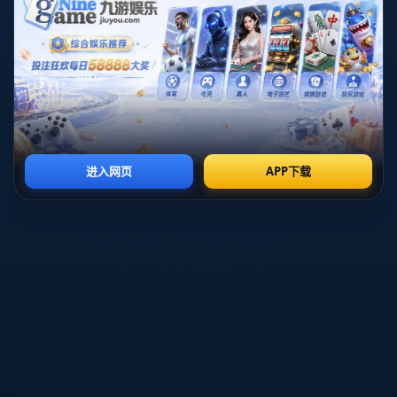
尽管天赋异禀，但恩德里克从未将天赋视为惟一依赖，他深知
努力是成就卓越的关键。根据他的教练透露，恩德里克无论在
训练场还是比赛场上，都表现出非凡的**自律**和**毅力**。球
队训练结束后，他常常独自留在场上额外加训，以提高自己的
弱项。