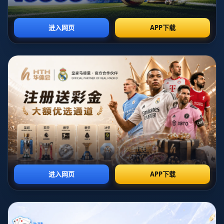
射门技巧。在业余俱乐部时期，他的数据便足以让人艳羡：在
U17赛事中，他一度以高效的进球率成为焦点。他那自然流畅
的运球动作早就引发了足球界的高度关注，许多人预测他将成
为下一个足坛巨星。
**2. 努力是成功的基石**