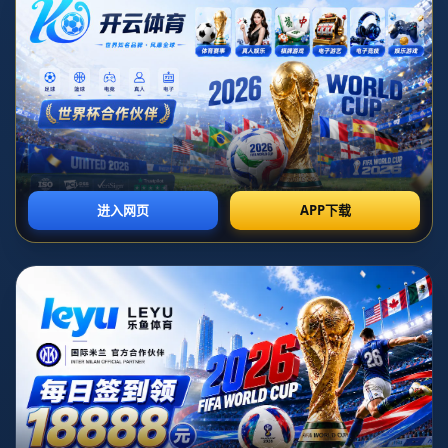
**拉亚**在本场比赛中的表现堪称完美，他不仅屡次化解了对方
前锋的威胁射门，更在第65分钟成功扑出了对方前锋罚出的点
球。这一扑救不仅让阿森纳球迷松了一口气，也让对手感到十
分沮丧。拉亚的反应速度和判断力让人赞叹，他的这一表现无
疑是球队得以保平局的重要原因。
#### **比赛回顾**
比赛开始后，阿森纳虽然在控球方面占据优势，但与亚特兰大
的防线对峙之下，始终难以突破。两队在上半场均未能在对方
门前创造出太多的机会，双方的防守都相当稳固。进入下半场
后，亚特兰大逐渐发起攻势，并在一次反击中赢得了点球机
会。