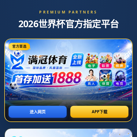
Toggl
naviga
您所在的位置：
主页
>
新闻中心
欧冠-拉亚神勇扑点 阿森纳战平亚特兰
大
发布时间：2026-06-12T04:29:59+08:00
### 欧冠-拉亚神勇扑点 阿森纳战平亚特兰大
在一场备受瞩目的欧冠小组赛中，阿森纳与意大利球队亚特兰
大交锋，最终以0-0的平局收场。值得一提的是，阿森纳门将**
拉亚**展现出了非凡的状态，他在比赛中扑出了亚特兰大的一
记关键点球，成为了全场的焦点。这场比赛不仅体现了拉亚的
高超技艺，也为阿森纳在小组赛的晋级路上增添了重要的一
分。
#### **拉亚的精彩表现**