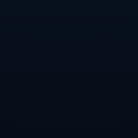
为了解决这一问题，中国男篮需要在未来的训练和比赛中注重
心理素质的培养，尤其是在关键时刻的应对能力。同时，提升
战术的灵活性与适应性，以增加在末节阶段的得分效率。此
外，加强球员之间的沟通与默契配合，也将对整体战斗力的提
高产生积极的影响。
在分析了中国男篮的得分荒现象后，我们可以看到，**只有从
根本上解决心理素质和战术安排的问题**，才能避免在关键时
刻再次出现得分荒的局面。接下来的比赛中，球队需要更加注
重细节，大胆创新，以期在未来的赛事中取得更好的成绩。
上一篇：
马穆凯拉什维利1年220万回归马刺 上季场均4+3
下一篇：
记者：国足用赢印尼给了自己一个答案，归化不是神
药
随便看看