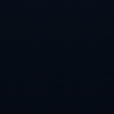
世界杯决赛精彩瞬间及颁奖仪式全记录视频欣赏
科贝：巴黎考虑超2亿欧报价亚马尔，德科和坎波斯进行了
对话
楚阿梅尼：我很高兴能戴上队长袖标；希望可以赢得下一场
比赛
如何免费观看2026世界杯直播的最佳渠道
弗里克：孔德比赛结束后还想训练，我从来没见过这种事
埃弗顿宣布解雇兰帕德 迎接新教练时代的到来
产品分类
产品分类一
产品分类一