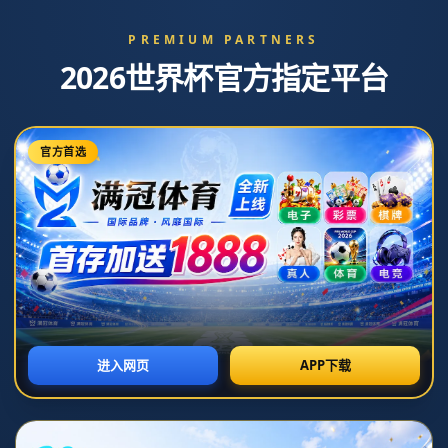
Toggl
naviga
您所在的位置：
主页
>
新闻中心
中国男篮末节再次遭遇得分荒 半节比赛
仅得1分
发布时间：2026-06-12T04:29:59+08:00
### 中国男篮末节再次遭遇得分荒 半节比赛仅得1分
在近期的一场比赛中，中国男篮再次上演了**“末节得分荒”**的
悲剧，半节时间内仅得1分，这无疑为球队的整体表现蒙上了一
层阴影。这一现象引发了球迷和媒体的热议，大家对中国男篮
在关键时刻的心理素质与战术执行能力进行了深入思考。
近年来，中国男篮的整体实力有所提升，但在关键时刻的表现
却频频令人捉急。**末节得分荒**不仅仅是技术层面的问题，更
多的是心理和战术的双重考验。在面对强队时，如何保持冷静