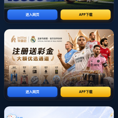
**心理素质的不足**也在此时暴露无遗。当比赛进入关键环节，
尤其是分差一点一滴拉近时，球员们容易受影响，这种压力反
而驱动得分能力下降。相较于其他队伍，中国男篮在心理调适
和临场应变能力上显得稍显薄弱。这不禁让人想起了以往的比
赛，无论是世锦赛还是奥运会，面对强敌时，这种心理上的负
担常常成为球队得分失利的根本原因。