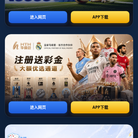
**3. 拜仁慕尼黑 (德甲)**
*拜仁慕尼黑*在德甲联赛中几乎难逢敌手，完成了多次联赛冠
军的帽子戏法。这支德甲霸主通过精妙默契的球队配合和精准
的市场运作，使得球队始终处于欧洲顶级行列。
**4. 尤文图斯 (意甲)**
说到意甲，**尤文图斯**不得不提。这支球队是意大利足球的象
征，凭借强大的阵容和坚韧的风格，成为意甲联赛的常胜将
军，赢得了无数次意甲冠军。
**5. 曼联 (英超)**
在英超联赛中，*曼联*是一个不可忽视的名字。凭借其悠久历