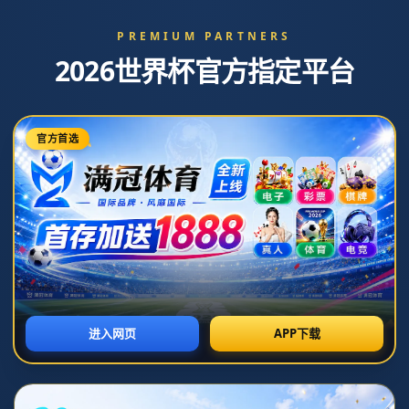
Toggl
naviga
您所在的位置：
主页
>
新闻中心
欧洲七大联赛主要桂冠获得者top10：
发布时间：2026-06-12T04:29:59+08:00
**欧洲七大联赛主要桂冠获得者TOP10：**
欧洲足球历来吸引着全球球迷的目光，尤其是欧洲五大联赛
（英格兰、意大利、西班牙、德国和法国）以及其他精选的两
大联赛，如葡萄牙和荷兰的角逐，更是令人关注广泛。本文将
带您深入了解**欧洲七大联赛**中那些常年称霸的顶级球队，它
们用实力和光辉历史赢得了无数桂冠。
**1. 皇家马德里 (西甲)**
*皇家马德里*在西甲联赛中的表现极为出色。凭借34次联赛冠
军头衔，这支球队不仅在国内赛场上呼风唤雨，也在欧洲赛场