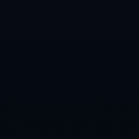
强
全运会男子5000米决赛 辽宁选手于水庆获得冠军
产品分类
产品分类一
产品分类一