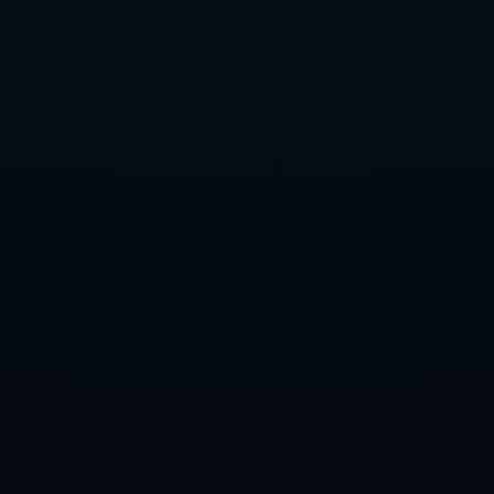
上一篇：
欧冠本周最佳阵容：阿德耶米、拉菲尼亚、DV9、大
马丁在列
下一篇：
湖人奇兵一年合同转投篮网 对阵勇士末节15分
随便看看
赵睿：公众人物要严于律己 渴望再穿国家队战袍
2023女足世界杯在澳大利亚和新西兰盛大举办精彩赛程一览
西媒：恩里克怀疑21年欧洲杯半决赛前法比安-鲁伊斯泄露阵
容
詹姆斯25分+上篮绝杀 美国男篮1分险胜南苏丹
香港羽毛球公开赛：我国夫妻档组合许永凯和陈薇涵挺进8