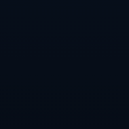
在这些球队的背后，不仅是**无限的荣耀**和**无穷的纪念**，
更是**无数的努力和不懈的追求**。无论从球队历史、战术打法
还是球星名气，这些球队都堪称欧洲足坛的典范。